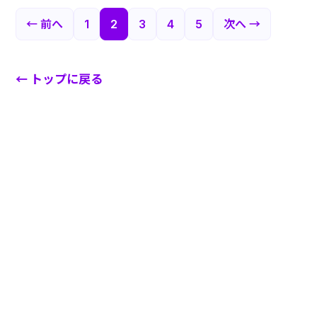
投
← 前へ
1
2
3
4
5
次へ →
稿
← トップに戻る
の
ペ
ー
ジ
送
り