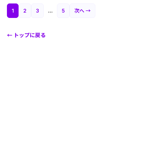
投
1
2
3
…
5
次へ →
稿
← トップに戻る
の
ペ
ー
ジ
送
り