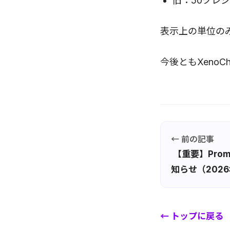
旧：50クレジ
表示上の単位の
今後ともXeno
← 前の記事
【重要】Pro
知らせ（202
← トップに戻る