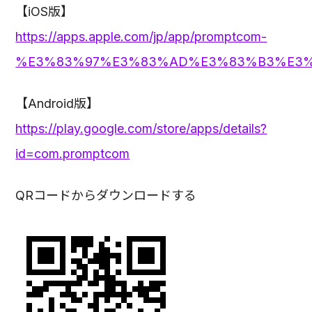
【iOS版】
https://apps.apple.com/jp/app/promptcom-
%E3%83%97%E3%83%AD%E3%83%B3%E3%8
【Android版】
https://play.google.com/store/apps/details?
id=com.promptcom
QRコードからダウンロードする